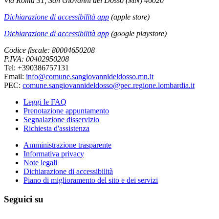
Via Roma 31, San Giovanni del Dosso (MN) 46020
Dichiarazione di accessibilità app
(apple store)
Dichiarazione di accessibilità app
(google playstore)
Codice fiscale: 80004650208
P.IVA: 00402950208
Tel: +390386757131
Email:
info@comune.sangiovannideldosso.mn.it
PEC:
comune.sangiovannideldosso@pec.regione.lombardia.it
Leggi le FAQ
Prenotazione appuntamento
Segnalazione disservizio
Richiesta d'assistenza
Amministrazione trasparente
Informativa privacy
Note legali
Dichiarazione di accessibilità
Piano di miglioramento del sito e dei servizi
Seguici su