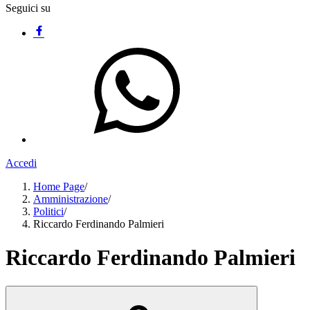
Seguici su
Accedi
Home Page
/
Amministrazione
/
Politici
/
Riccardo Ferdinando Palmieri
Riccardo Ferdinando Palmieri