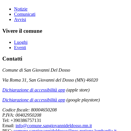
Notizie
Comunicati
Avvisi
Vivere il comune
Luoghi
Eventi
Contatti
Comune di San Giovanni Del Dosso
Via Roma 31, San Giovanni del Dosso (MN) 46020
Dichiarazione di accessibilità app
(apple store)
Dichiarazione di accessibilità app
(google playstore)
Codice fiscale: 80004650208
P.IVA: 00402950208
Tel: +390386757131
Email:
info@comune.sangiovannideldosso.mn.it
PEC:
comune.sangiovannideldosso@pec.regione.lombardia.it