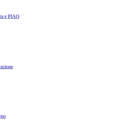
nza e PIAO
razione
erno