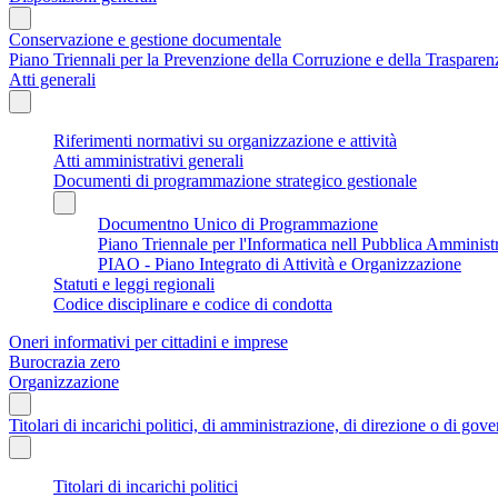
Conservazione e gestione documentale
Piano Triennali per la Prevenzione della Corruzione e della Traspare
Atti generali
Riferimenti normativi su organizzazione e attività
Atti amministrativi generali
Documenti di programmazione strategico gestionale
Documentno Unico di Programmazione
Piano Triennale per l'Informatica nell Pubblica Amminist
PIAO - Piano Integrato di Attività e Organizzazione
Statuti e leggi regionali
Codice disciplinare e codice di condotta
Oneri informativi per cittadini e imprese
Burocrazia zero
Organizzazione
Titolari di incarichi politici, di amministrazione, di direzione o di gov
Titolari di incarichi politici