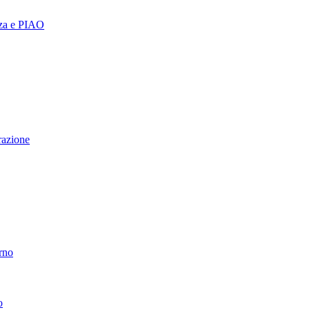
nza e PIAO
razione
erno
o