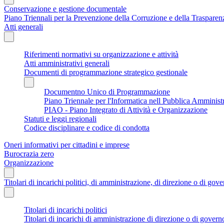
Conservazione e gestione documentale
Piano Triennali per la Prevenzione della Corruzione e della Traspare
Atti generali
Riferimenti normativi su organizzazione e attività
Atti amministrativi generali
Documenti di programmazione strategico gestionale
Documentno Unico di Programmazione
Piano Triennale per l'Informatica nell Pubblica Amminist
PIAO - Piano Integrato di Attività e Organizzazione
Statuti e leggi regionali
Codice disciplinare e codice di condotta
Oneri informativi per cittadini e imprese
Burocrazia zero
Organizzazione
Titolari di incarichi politici, di amministrazione, di direzione o di gov
Titolari di incarichi politici
Titolari di incarichi di amministrazione di direzione o di govern