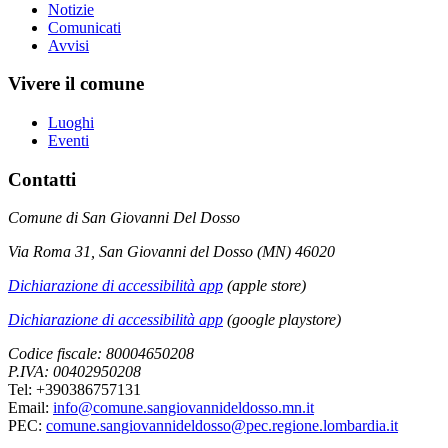
Notizie
Comunicati
Avvisi
Vivere il comune
Luoghi
Eventi
Contatti
Comune di San Giovanni Del Dosso
Via Roma 31, San Giovanni del Dosso (MN) 46020
Dichiarazione di accessibilità app
(apple store)
Dichiarazione di accessibilità app
(google playstore)
Codice fiscale: 80004650208
P.IVA: 00402950208
Tel: +390386757131
Email:
info@comune.sangiovannideldosso.mn.it
PEC:
comune.sangiovannideldosso@pec.regione.lombardia.it