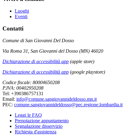
Luoghi
Eventi
Contatti
Comune di San Giovanni Del Dosso
Via Roma 31, San Giovanni del Dosso (MN) 46020
Dichiarazione di accessibilità app
(apple store)
Dichiarazione di accessibilità app
(google playstore)
Codice fiscale: 80004650208
P.IVA: 00402950208
Tel: +390386757131
Email:
info@comune.sangiovannideldosso.mn.it
PEC:
comune.sangiovannideldosso@pec.regione.lombardia.it
Leggi le FAQ
Prenotazione appuntamento
Segnalazione disservizio
Richiesta d'assistenza