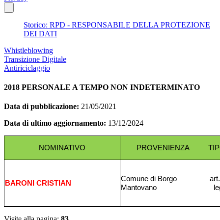
Storico: RPD - RESPONSABILE DELLA PROTEZIONE
DEI DATI
Whistleblowing
Transizione Digitale
Antiriciclaggio
2018 PERSONALE A TEMPO NON INDETERMINATO
Data di pubblicazione:
21/05/2021
Data di ultimo aggiornamento:
13/12/2024
NOMINATIVO
PROVENIENZA
TI
Comune di Borgo
art
BARONI CRISTIAN
Mantovano
le
Visite alla pagina:
83