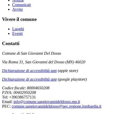
Notizie
Comunicati
Avvisi
Vivere il comune
Luoghi
Eventi
Contatti
Comune di San Giovanni Del Dosso
Via Roma 31, San Giovanni del Dosso (MN) 46020
Dichiarazione di accessibilità app
(apple store)
Dichiarazione di accessibilità app
(google playstore)
Codice fiscale: 80004650208
P.IVA: 00402950208
Tel: +390386757131
Email:
info@comune.sangiovannideldosso.mn.it
PEC:
comune.sangiovannideldosso@pec.regione.lombardia.it