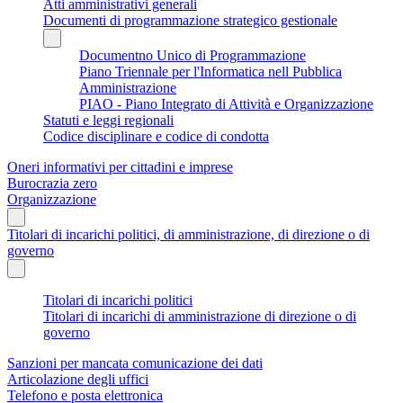
Atti amministrativi generali
Documenti di programmazione strategico gestionale
Documentno Unico di Programmazione
Piano Triennale per l'Informatica nell Pubblica
Amministrazione
PIAO - Piano Integrato di Attività e Organizzazione
Statuti e leggi regionali
Codice disciplinare e codice di condotta
Oneri informativi per cittadini e imprese
Burocrazia zero
Organizzazione
Titolari di incarichi politici, di amministrazione, di direzione o di
governo
Titolari di incarichi politici
Titolari di incarichi di amministrazione di direzione o di
governo
Sanzioni per mancata comunicazione dei dati
Articolazione degli uffici
Telefono e posta elettronica