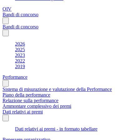
OIV
Bandi di concorso
Bandi di concorso
2026
2025
2023
2022
2019
Performance
Sistema di misurazione e valutazione della Performance
Piano della performance
Relazione sulla performance
Ammontare complessivo dei premi
Dati relativi ai premi
Dati relativi ai premi - in formato tabellare
Benessere organizzativo