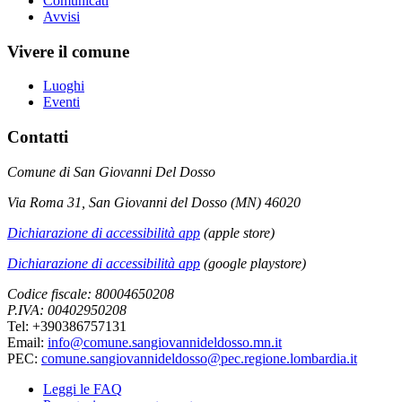
Comunicati
Avvisi
Vivere il comune
Luoghi
Eventi
Contatti
Comune di San Giovanni Del Dosso
Via Roma 31, San Giovanni del Dosso (MN) 46020
Dichiarazione di accessibilità app
(apple store)
Dichiarazione di accessibilità app
(google playstore)
Codice fiscale: 80004650208
P.IVA: 00402950208
Tel: +390386757131
Email:
info@comune.sangiovannideldosso.mn.it
PEC:
comune.sangiovannideldosso@pec.regione.lombardia.it
Leggi le FAQ