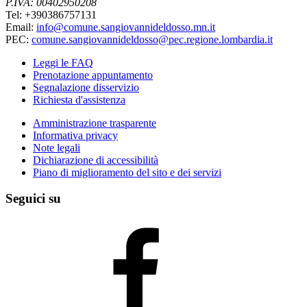
P.IVA: 00402950208
Tel: +390386757131
Email:
info@comune.sangiovannideldosso.mn.it
PEC:
comune.sangiovannideldosso@pec.regione.lombardia.it
Leggi le FAQ
Prenotazione appuntamento
Segnalazione disservizio
Richiesta d'assistenza
Amministrazione trasparente
Informativa privacy
Note legali
Dichiarazione di accessibilità
Piano di miglioramento del sito e dei servizi
Seguici su