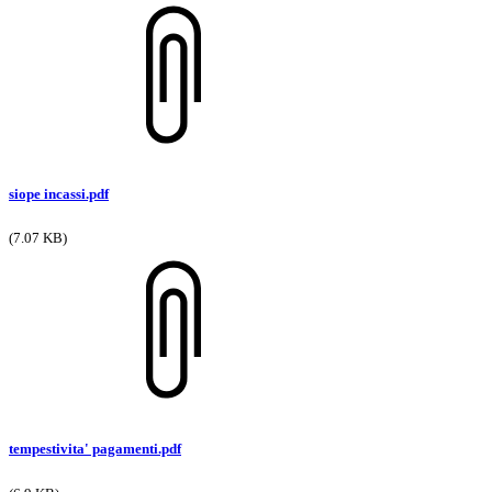
siope incassi.pdf
(7.07 KB)
tempestivita' pagamenti.pdf