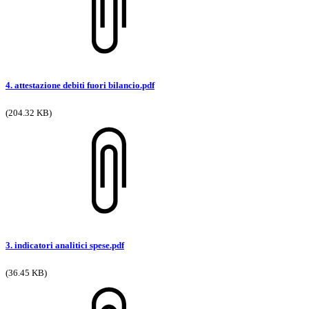
4. attestazione debiti fuori bilancio.pdf
(204.32 KB)
3. indicatori analitici spese.pdf
(36.45 KB)