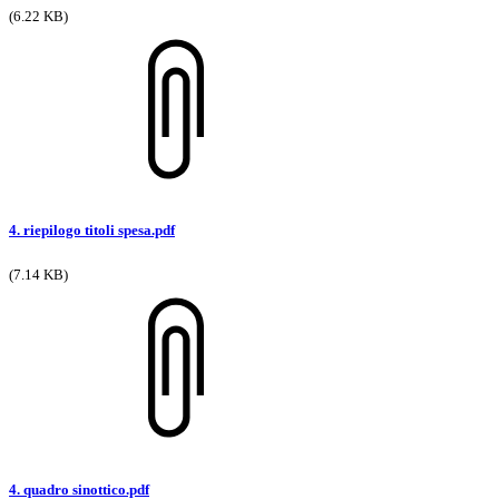
(6.22 KB)
4. riepilogo titoli spesa.pdf
(7.14 KB)
4. quadro sinottico.pdf