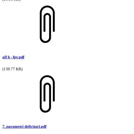
all b - fpv.pdf
(139.77 KB)
7. parametri deficitari.pdf