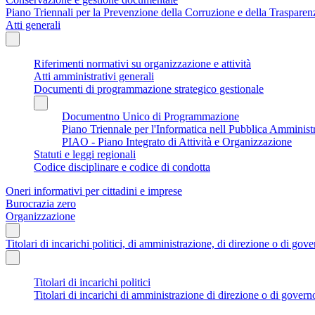
Piano Triennali per la Prevenzione della Corruzione e della Traspare
Atti generali
Riferimenti normativi su organizzazione e attività
Atti amministrativi generali
Documenti di programmazione strategico gestionale
Documentno Unico di Programmazione
Piano Triennale per l'Informatica nell Pubblica Amminist
PIAO - Piano Integrato di Attività e Organizzazione
Statuti e leggi regionali
Codice disciplinare e codice di condotta
Oneri informativi per cittadini e imprese
Burocrazia zero
Organizzazione
Titolari di incarichi politici, di amministrazione, di direzione o di gov
Titolari di incarichi politici
Titolari di incarichi di amministrazione di direzione o di govern