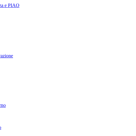
nza e PIAO
razione
erno
o