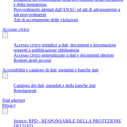
e della trasparenza
Provvedimenti adottati dall'ANAC ed atti di adeguamento a
tali provvedimenti
Atti di accertamento delle violazioni
Accesso civico
Accesso civico semplice a dati, documenti e informazioni
soggetti a pubblicazione obbligatoria
Accesso civico generalizzato a dati e documenti ulteriori
Registri degli accessi
Accessibilità e catalogo di dati, metadati e banche dati
Catalogo dei dati, metadati e della banche dati
Regolamenti
Dati ulteriori
Privacy
Storico: RPD - RESPONSABILE DELLA PROTEZIONE
DEI DATI